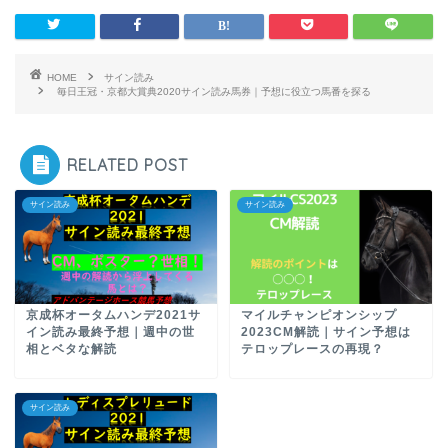
HOME
サイン読み
毎日王冠・京都大賞典2020サイン読み馬券｜予想に役立つ馬番を探る
RELATED POST
サイン読み
サイン読み
京成杯オータムハンデ2021サ
マイルチャンピオンシップ
イン読み最終予想｜週中の世
2023CM解読｜サイン予想は
相とベタな解読
テロップレースの再現？
サイン読み