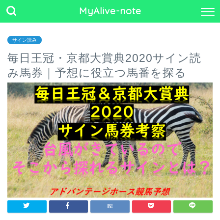
MyAlive-note
サイン読み
毎日王冠・京都大賞典2020サイン読
み馬券｜予想に役立つ馬番を探る