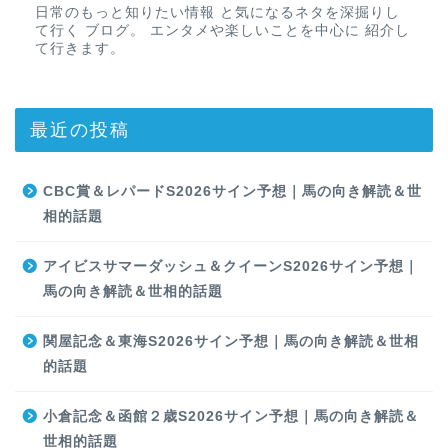
日常のもっと知りたい情報 と気になるネタを深掘りし
て行く ブログ。 エンタメや楽しいことを中心に 紹介し
て行きます。
最近の投稿
CBC賞＆レパードS2026サイン予想｜馬の向き解読＆世
相的話題
アイビスサマーダッシュ＆クイーンS2026サイン予想｜
馬の向き解読＆世相的話題
関屋記念＆東海S2026サイン予想｜馬の向き解読＆世相
的話題
小倉記念＆函館２歳S2026サイン予想｜馬の向き解読＆
世相的話題