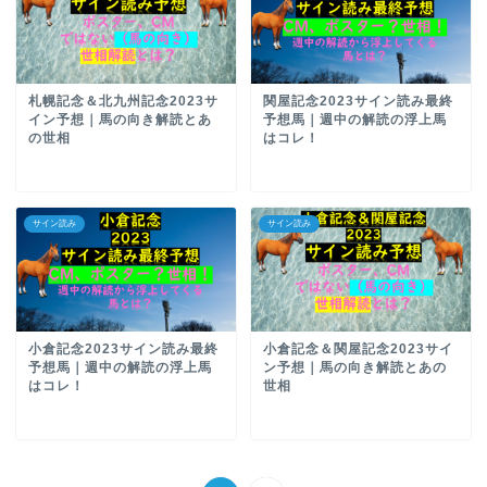
札幌記念＆北九州記念2023サ
関屋記念2023サイン読み最終
イン予想｜馬の向き解読とあ
予想馬｜週中の解読の浮上馬
の世相
はコレ！
サイン読み
サイン読み
小倉記念2023サイン読み最終
小倉記念＆関屋記念2023サイ
予想馬｜週中の解読の浮上馬
ン予想｜馬の向き解読とあの
はコレ！
世相