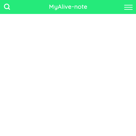
MyAlive-note