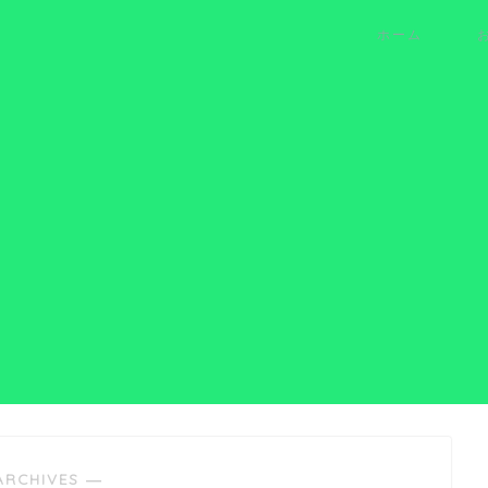
ホーム
ARCHIVES ―