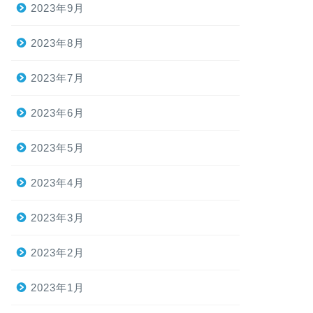
2023年9月
2023年8月
2023年7月
2023年6月
2023年5月
2023年4月
2023年3月
2023年2月
2023年1月