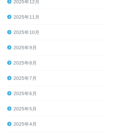
2025年12月
2025年11月
2025年10月
2025年9月
2025年8月
2025年7月
2025年6月
2025年5月
2025年4月