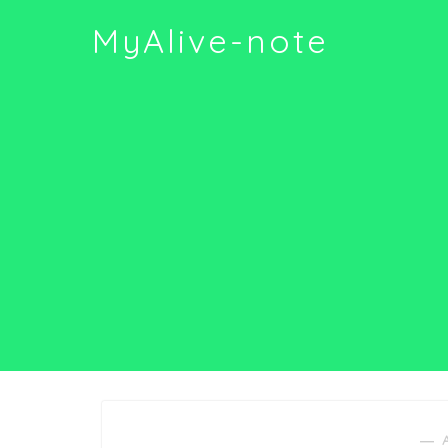
MyAlive-note
― 