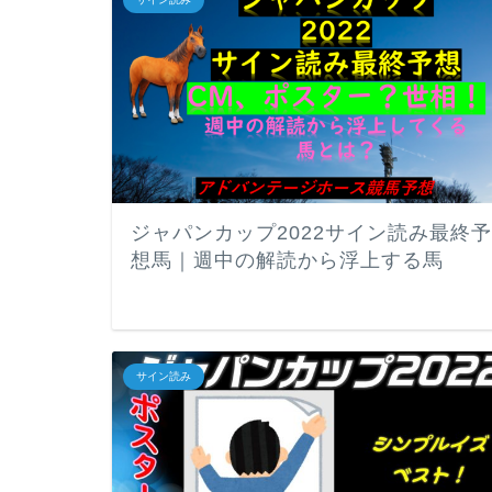
ジャパンカップ2022サイン読み最終予
想馬｜週中の解読から浮上する馬
サイン読み