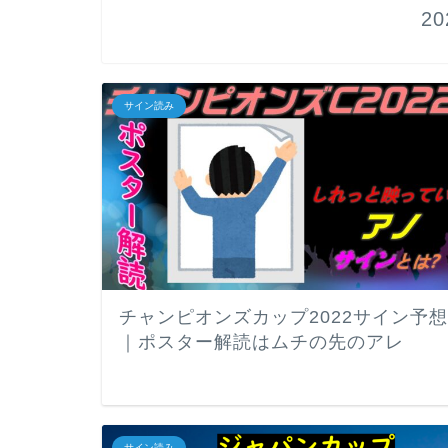
2
サイン読み
チャンピオンズカップ2022サイン予想
｜ポスター解読はムチの先のアレ
サイン読み