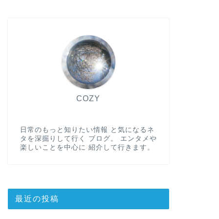
COZY
日常のもっと知りたい情報 と気になるネ
タを深掘りして行く ブログ。 エンタメや
楽しいことを中心に 紹介して行きます。
最近の投稿