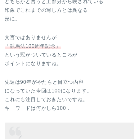
どちらかと言うと上部分から映されている
印象でこれまでの写し方とは異なる
形に。
文言ではありませんが
「競馬法100周年記念」
という冠がついているところが
ポイントになりますね。
先週は90年がやたらと目立つ内容
になっていた今回は100になります。
これにも注目しておきたいですね。
キーワードは何かしら100．
／