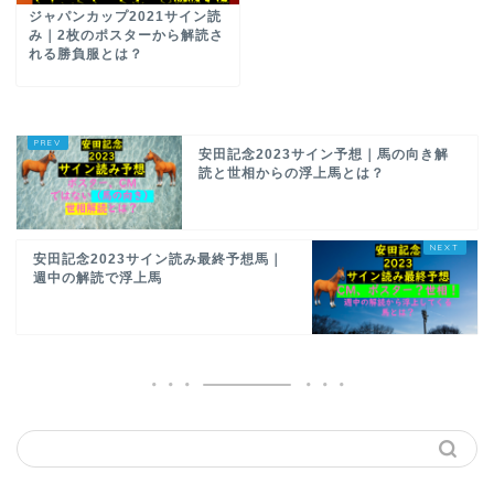
ジャパンカップ2021サイン読
み｜2枚のポスターから解読さ
れる勝負服とは？
安田記念2023サイン予想｜馬の向き解
読と世相からの浮上馬とは？
安田記念2023サイン読み最終予想馬｜
週中の解読で浮上馬