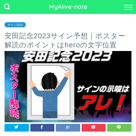
MyAlive-note
サイン読み
安田記念2023サイン予想｜ポスター
解読のポイントはheroの文字位置