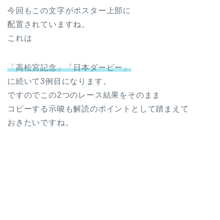
今回もこの文字がポスター上部に
配置されていますね。
これは
「高松宮記念」「日本ダービー」
に続いて3例目になります。
ですのでこの2つのレース結果をそのまま
コピーする示唆も解読のポイントとして踏まえて
おきたいですね。