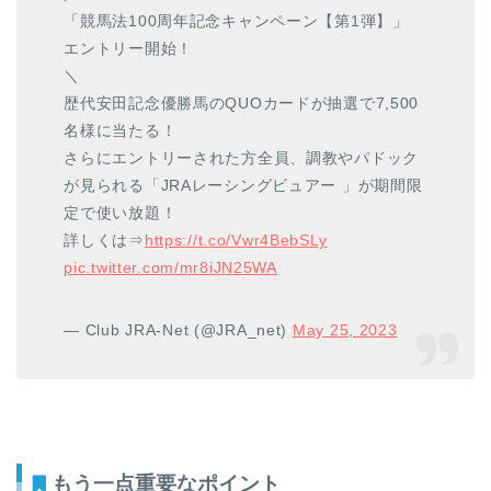
「競馬法100周年記念キャンペーン【第1弾】」
エントリー開始！
＼
歴代安田記念優勝馬のQUOカードが抽選で7,500
名様に当たる！
さらにエントリーされた方全員、調教やパドック
が見られる「JRAレーシングビュアー 」が期間限
定で使い放題！
詳しくは⇒
https://t.co/Vwr4BebSLy
pic.twitter.com/mr8iJN25WA
— Club JRA-Net (@JRA_net)
May 25, 2023
もう一点重要なポイント