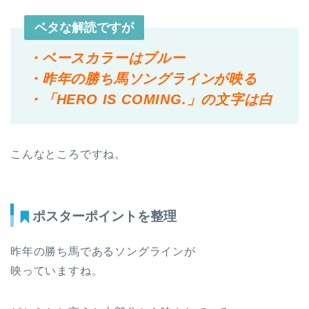
ベタな解読ですが
・ベースカラーはブルー
・昨年の勝ち馬ソングラインが映る
・「HERO IS COMING.」の文字は白
こんなところですね。
ポスターポイントを整理
昨年の勝ち馬であるソングラインが
映っていますね。