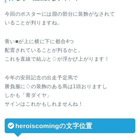
今回のポスターには淵の部分に装飾がなされて
いることが判りますね。
青い■が上に横に下に都合4つ
配置されていることが判るかと。
これを直線で結ぶと♢が浮かび上がります！
今年の安田記念の出走予定馬で
勝負服に♢の装飾のある馬は1頭おりますし
しかも「青ダイヤ」
サインはこれかもしれませんね！
heroiscomingの文字位置