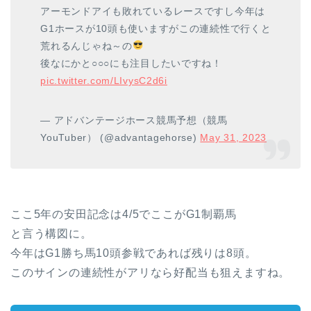
アーモンドアイも敗れているレースですし今年は
G1ホースが10頭も使いますがこの連続性で行くと
荒れるんじゃね～の
後なにかと○○○にも注目したいですね！
pic.twitter.com/LIvysC2d6i
— アドバンテージホース競馬予想（競馬
YouTuber） (@advantagehorse)
May 31, 2023
ここ5年の安田記念は4/5でここがG1制覇馬
と言う構図に。
今年はG1勝ち馬10頭参戦であれば残りは8頭。
このサインの連続性がアリなら好配当も狙えますね。