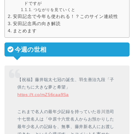
ドですが
つながりを見ていくと
安田記念で今年も使われる！？このサイン連続性
安田記念馬の向き解読
まとめます
今週の世相
【祝福】藤井聡太七冠の誕生、羽生善治九段「子
供たちに大きな夢と希望」
https://t.co/mZ56caa9Sa
これまで名人の最年少記録を持っていた谷川浩司
十七世名人は「中原十六世名人からお預かりした
最年少名人の記録を、無事、藤井新名人にお渡し
できた、という心境です」とコメントを寄せた。