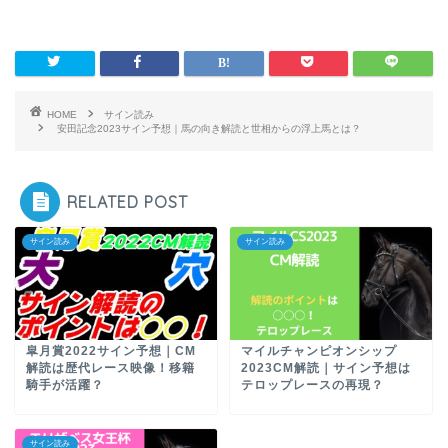
HOME
サイン読み
安田記念2023サイン予想｜馬の向き解読と世相からの浮上馬とは？
RELATED POST
サイン読み
サイン読み
皐月賞2022サイン予想｜CM
マイルチャンピオンシップ
解読は歴代レース映像！移籍
2023CM解読｜サイン予想は
騎手が活躍？
テロップレースの再現？
サイン読み