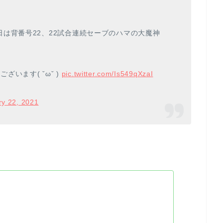
は背番号22、22試合連続セーブのハマの大魔神
ざいます( ˇωˇ )
pic.twitter.com/Is549qXzaI
ry 22, 2021