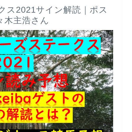
ス2021サイン解読｜ポス
々木主浩さん