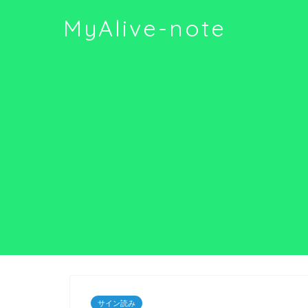
MyAlive-note
サイン読み