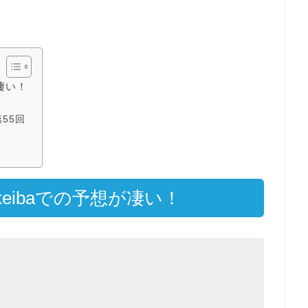
凄い！
55回
eibaでの予想が凄い！