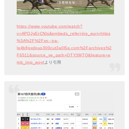
https://www.youtube.com/watch?
v=APQJgErCNls&embeds_referring_euri=https
%3A%2F%2Fxn--jra-
le4b8gxdpuo300cut3a0l5a.com%2Farchives%2
F6511&source_ve_path=OTY3MTQ&feature=e
mb_imp_woyt
より引用