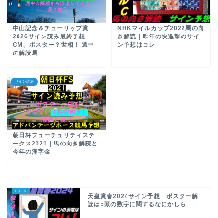
中山記念＆チューリップ賞
NHKマイルカップ2022馬の向
2026サイン読み最終予想
き解読｜昨年の快進撃のサイ
CM、ポスター？世相！ 週中
ン予想はコレ
の解読馬
サイン読み
朝日杯フューチュリティステ
ークス2021｜馬の向き解読と
今年の漢字金
天皇賞春2024サイン予想｜ポスター解
読は○頭の数字に関するなにかしら