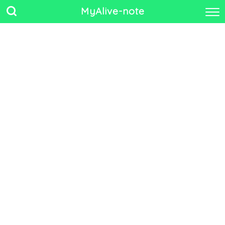
MyAlive-note