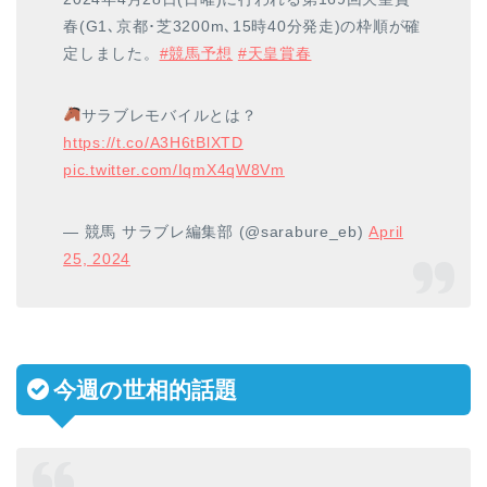
春(G1､京都･芝3200m､15時40分発走)の枠順が確
定しました。
#競馬予想
#天皇賞春
サラブレモバイルとは？
https://t.co/A3H6tBlXTD
pic.twitter.com/IqmX4qW8Vm
— 競馬 サラブレ編集部 (@sarabure_eb)
April
25, 2024
今週の世相的話題