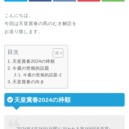
こんにちは。
今回は天皇賞春の馬のむき解読を
お送り致します。
目次
天皇賞春2024の枠順
今週の世相的話題
今週の世相的話題-2
天皇賞春の向き
天皇賞春2024の枠順
2024年4月28日(日曜)に行われる第169回天皇賞･