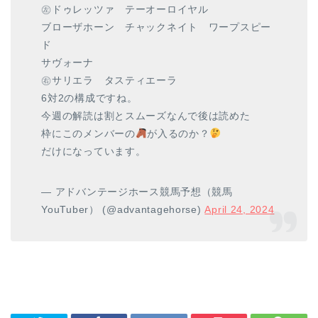
㊧ドゥレッツァ テーオーロイヤル
ブローザホーン チャックネイト ワープスピー
ド
サヴォーナ
㊨サリエラ タスティエーラ
6対2の構成ですね。
今週の解読は割とスムーズなんで後は読めた
枠にこのメンバーの
が入るのか？
だけになっています。
— アドバンテージホース競馬予想（競馬
YouTuber） (@advantagehorse)
April 24, 2024