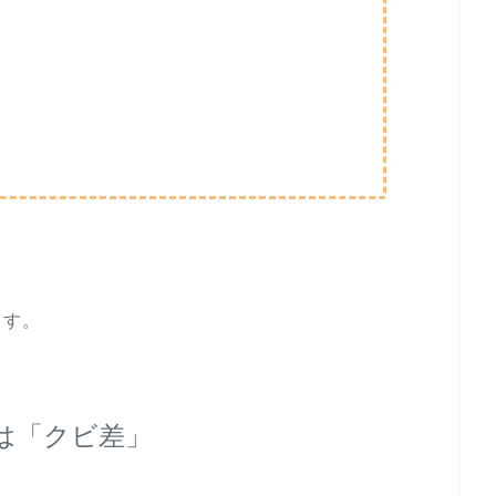
て
ます。
は「クビ差」