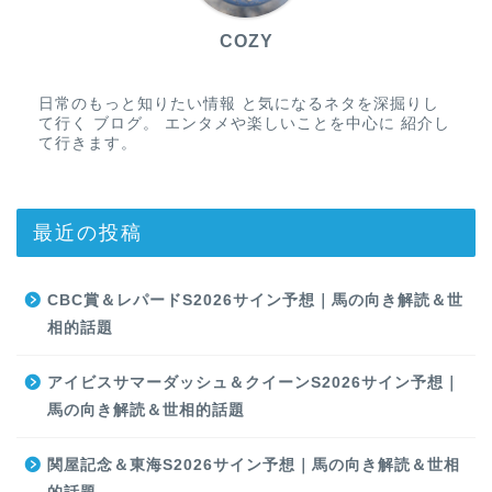
COZY
日常のもっと知りたい情報 と気になるネタを深掘りし
て行く ブログ。 エンタメや楽しいことを中心に 紹介し
て行きます。
最近の投稿
CBC賞＆レパードS2026サイン予想｜馬の向き解読＆世
相的話題
アイビスサマーダッシュ＆クイーンS2026サイン予想｜
馬の向き解読＆世相的話題
関屋記念＆東海S2026サイン予想｜馬の向き解読＆世相