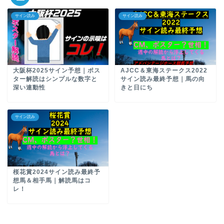
サイン読み
サイン読み
大阪杯2025サイン予想｜ポス
AJCC＆東海ステークス2022
ター解読はシンプルな数字と
サイン読み最終予想｜馬の向
深い連動性
きと日にち
サイン読み
桜花賞2024サイン読み最終予
想馬＆相手馬｜解読馬はコ
レ！