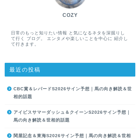
COZY
日常のもっと知りたい情報 と気になるネタを深掘りし
て行く ブログ。 エンタメや楽しいことを中心に 紹介し
て行きます。
最近の投稿
CBC賞＆レパードS2026サイン予想｜馬の向き解読＆世
相的話題
アイビスサマーダッシュ＆クイーンS2026サイン予想｜
馬の向き解読＆世相的話題
関屋記念＆東海S2026サイン予想｜馬の向き解読＆世相