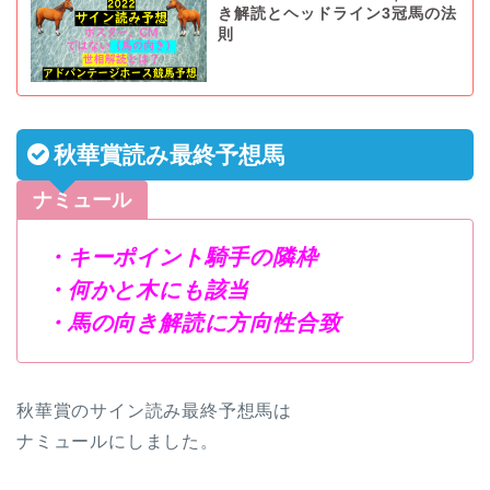
き解読とヘッドライン3冠馬の法
則
秋華賞読み最終予想馬
ナミュール
・キーポイント騎手の隣枠
・何かと木にも該当
・馬の向き解読に方向性合致
秋華賞のサイン読み最終予想馬は
ナミュールにしました。