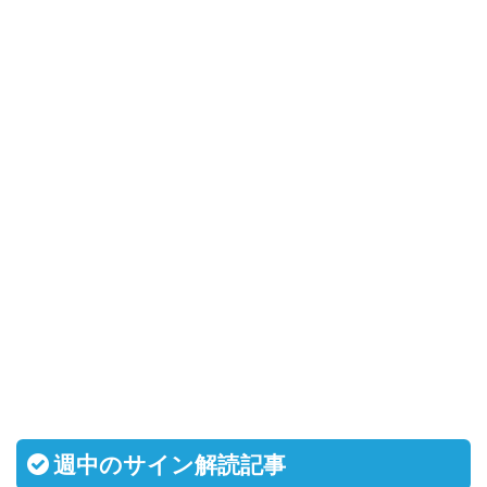
週中のサイン解読記事