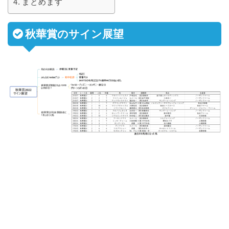
まとめます
秋華賞のサイン展望