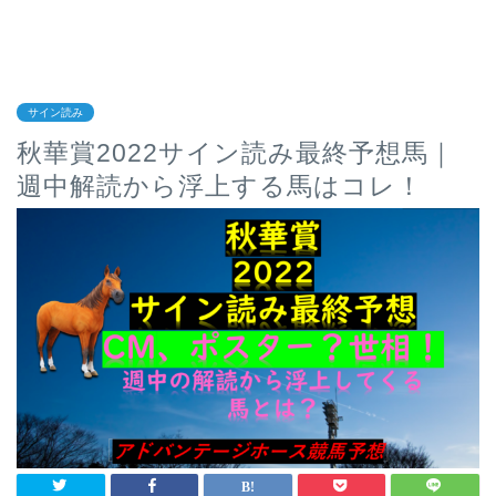
サイン読み
秋華賞2022サイン読み最終予想馬｜
週中解読から浮上する馬はコレ！