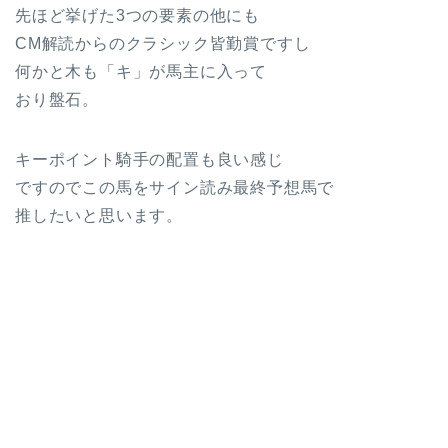
先ほど挙げた3つの要素の他にも
CM解読からのクラシック皆勤賞ですし
何かと木も「キ」が馬主に入って
おり盤石。
キーポイント騎手の配置も良い感じ
ですのでこの馬をサイン読み最終予想馬で
推したいと思います。