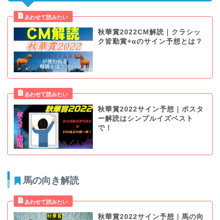
秋華賞2022CM解読｜クラシッ
ク皆勤賞+αのサイン予想とは？
秋華賞2022サイン予想｜ポスタ
ー解読はシンプルイズベスト
で！
馬の向き解読
秋華賞2022サイン予想｜馬の向