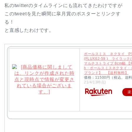
私のtwitterのタイムラインにも流れてきたわけですが
このtweetを見た瞬間に皐月賞のポスターとリンクす
る！
と直感したわけです。
ポールスミス ネクタイ P
(FLUX62-59 ) ライラッ
マルチストライプ 8cm幅 【Pau
h・ポールスミスネクタイ・
ブランド】 【送料無料】
価格：11500円（税込、送
21/4/13時点)
楽