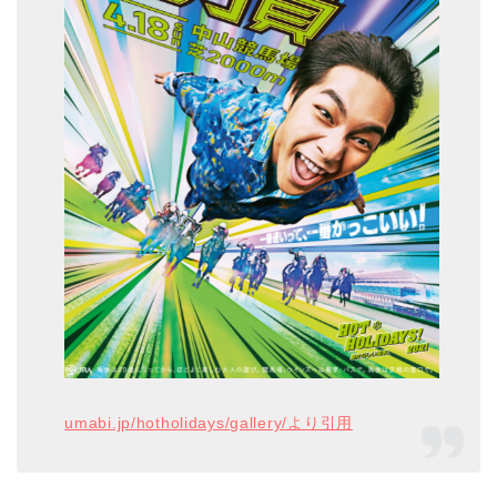
umabi.jp/hotholidays/gallery/より引用