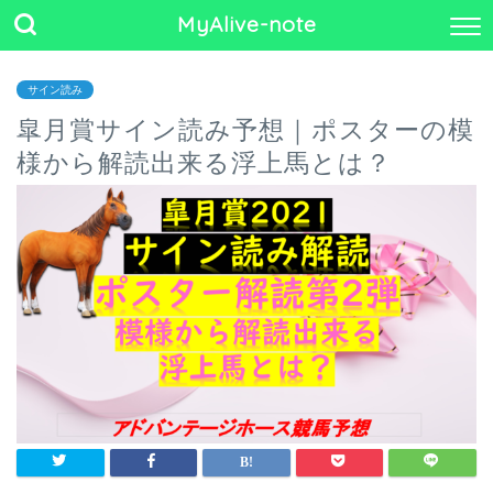
MyAlive-note
サイン読み
皐月賞サイン読み予想｜ポスターの模
様から解読出来る浮上馬とは？