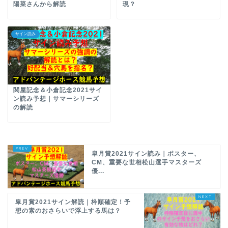
陽菜さんから解読
現？
サイン読み
関屋記念＆小倉記念2021サイ
ン読み予想｜サマーシリーズ
の解読
皐月賞2021サイン読み｜ポスター、
CM、重要な世相松山選手マスターズ
優...
皐月賞2021サイン解読｜枠順確定！予
想の素のおさらいで浮上する馬は？