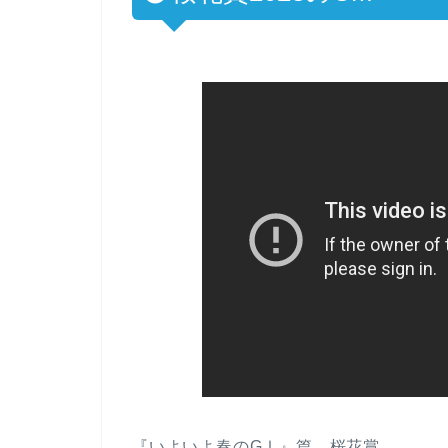
『いよいよ春のGⅠ』篇 桜花賞