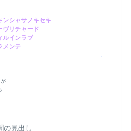
 キンシャサノキセキ
ワーヴリチャード
スティルインラブ
ドゥラメンテ
んが
も
聞の見出し