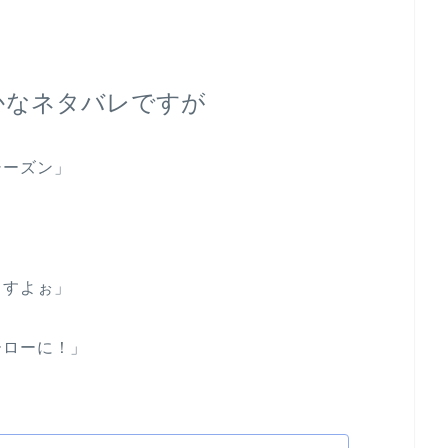
かなネタバレですが
シーズン」
ますよぉ」
ーローに！」