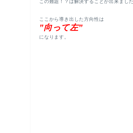
この難題！？は解決することが出来まし
ここから導き出した方向性は
”向って左”
になります。