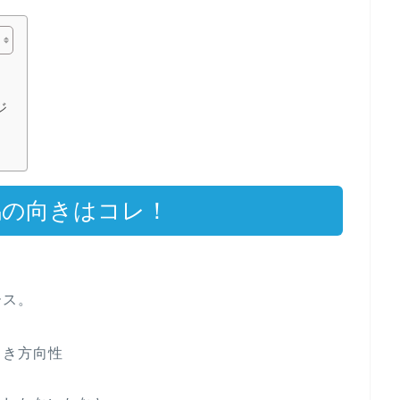
ジ
馬の向きはコレ！
ース。
向き方向性