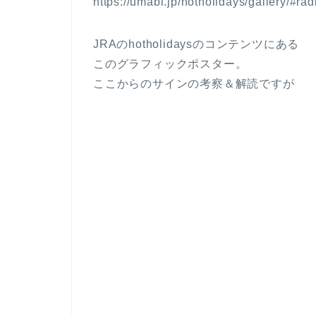
https://umabi.jp/hotholidays/gallery
JRAのhotholidaysのコンテンツにある
このグラフィックポスター。
ここからのサインの考察＆解読ですが