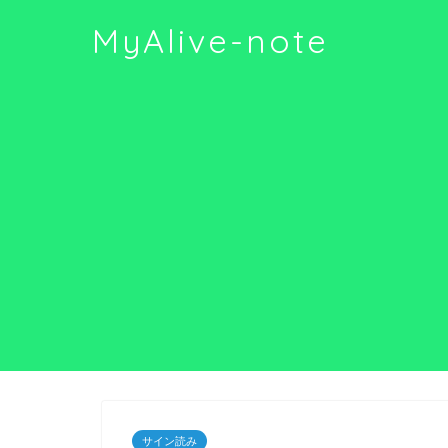
MyAlive-note
サイン読み