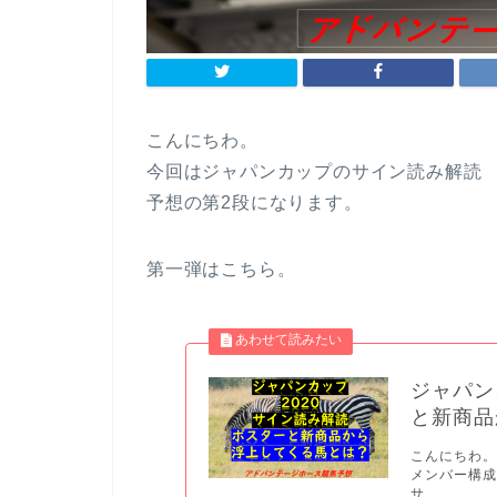
こんにちわ。
今回はジャパンカップのサイン読み解読
予想の第2段になります。
第一弾はこちら。
ジャパン
と新商
こんにちわ。
メンバー構成
サ...