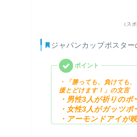
（スポ
ジャパンカップポスター
・「勝っても、負けても、
援とどけます！」の文言
・男性3人が祈りのポ
・女性3人がガッツポ
・アーモンドアイが