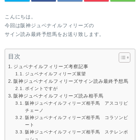
こんにちは。
今回は阪神ジュベナイルフィリーズの
サイン読み最終予想馬をお送り致します。
目次
ジュベナイルフィリーズ考察記事
ジュベナイルフィリーズ展望
阪神ジュベナイルフィリーズサイン読み最終予想馬
ポイントですが
阪神ジュベナイルフィリーズ読み相手馬
阪神ジュベナイルフィリーズ相手馬 アスコリピ
チェーノ
阪神ジュベナイルフィリーズ相手馬 コラソンビ
ート
阪神ジュベナイルフィリーズ相手馬 ステレンボ
ッシュ