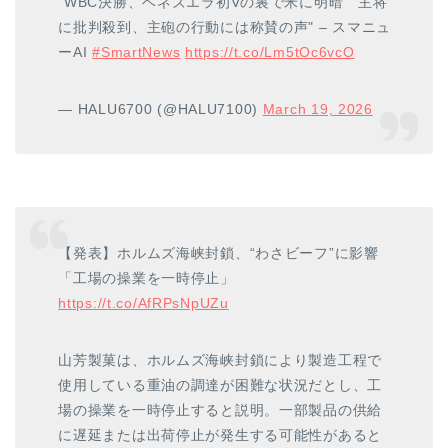
"WBC決勝、ベネズエラ初Vの裏で米に明暗 主将
に批判殺到、主砲の行動には称賛の声" – スマニュ
ーAI
#SmartNews
https://t.co/Lm5tOc6vcO
— HALU6700 (@HALU7100)
March 19, 2026
【発表】ホルムズ海峡封鎖、“わさビーフ”に影響
「工場の操業を一時停止」
https://t.co/AfRPsNpUZu
山芳製菓は、ホルムズ海峡封鎖により製造工程で
使用している重油の調達が困難な状況だとし、工
場の操業を一時停止すると説明。一部製品の供給
に遅延または出荷停止が発生する可能性があると