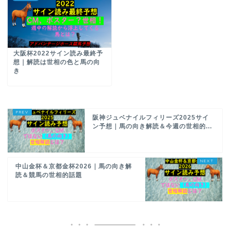
大阪杯2022サイン読み最終予
想｜解読は世相の色と馬の向
き
阪神ジュベナイルフィリーズ2025サイ
ン予想｜馬の向き解読＆今週の世相的...
中山金杯＆京都金杯2026｜馬の向き解
読＆競馬の世相的話題