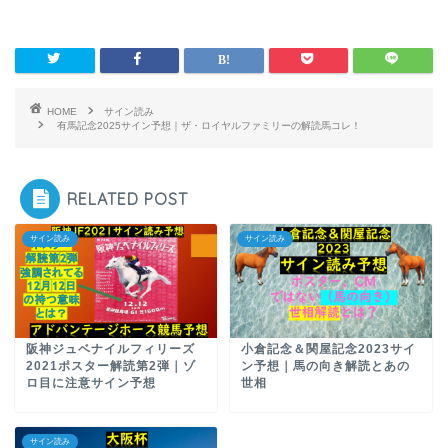
HOME
サイン読み
有馬記念2025サイン予想｜ザ・ロイヤルファミリーの解読馬コレ！
RELATED POST
サイン読み
サイン読み
阪神ジュベナイルフィリーズ
小倉記念＆関屋記念2023サイ
2021ポスター解読第2弾｜ゾ
ン予想｜馬の向き解読とあの
ロ目に注意サイン予想
世相
サイン読み