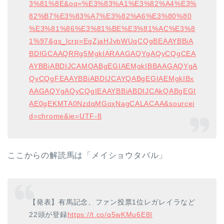
3%81%8E&oq=%E3%83%A1%E3%82%A4%E3%
82%B7%E3%83%A7%E3%82%A6%E3%80%80
%E3%81%86%E3%81%BE%E3%81%AC%E3%8
1%97&gs_lcrp=EgZjaHJvbWUqCQgBEAAYBBiA
BDIGCAAQRRg5MgkIARAAGAQYgAQyCQgCEA
AYBBiABDIJCAMQABgEGIAEMgkIBBAAGAQYgA
QyCQgFEAAYBBiABDIJCAYQABgEGIAEMgkIBx
AAGAQYgAQyCQgIEAAYBBiABDIJCAkQABgEGI
AE0gEKMTA0NzdqMGoxNagCALACAA&sourcei
d=chrome&ie=UTF-8
ここからの解読馬は「メイショウタバル」
【発表】有馬記念、ファン投票1位レガレイラなど
22頭が登録
https://t.co/q5wKMu6E8I