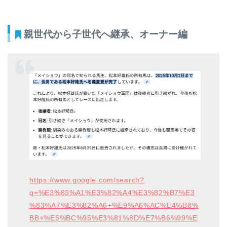
親世代から子世代へ継承、オーナー編
https://www.google.com/search?
q=%E3%83%A1%E3%82%A4%E3%82%B7%E3
%83%A7%E3%82%A6+%E9%A6%AC%E4%B8%
BB+%E5%BC%95%E3%81%8D%E7%B6%99%E