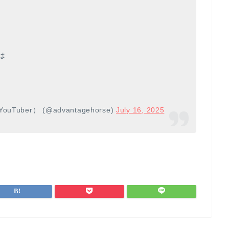
は
er） (@advantagehorse)
July 16, 2025