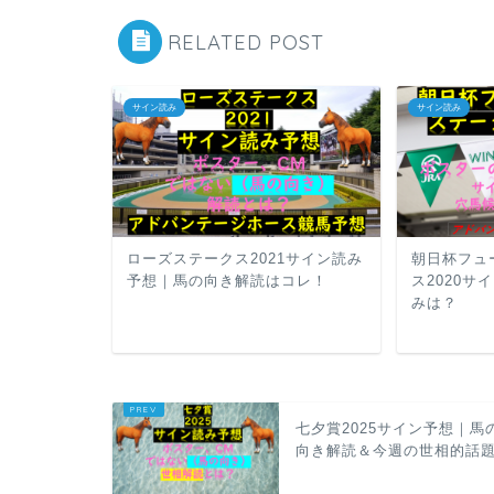
RELATED POST
サイン読み
サイン読み
ローズステークス2021サイン読み
朝日杯フュ
予想｜馬の向き解読はコレ！
ス2020
みは？
七夕賞2025サイン予想｜馬
向き解読＆今週の世相的話