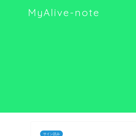
MyAlive-note
サイン読み