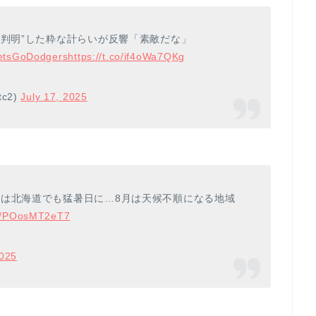
“判明”した粋な計らいが反響「素敵だな」
etsGoDodgers
https://t.co/if4oWa7QKg
tc2)
July 17, 2025
旬は北海道でも猛暑日に…8月は天候不順になる地域
.co/POosMT2eT7
2025