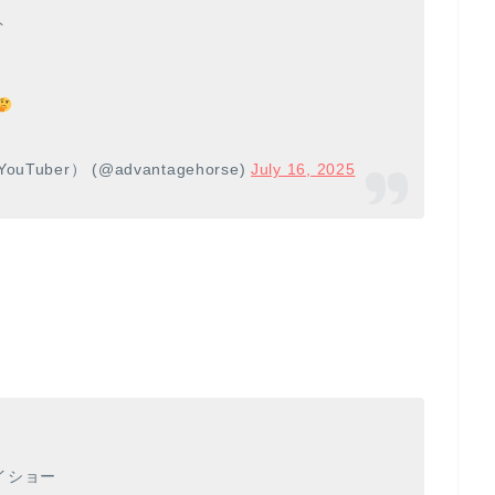
ト
er） (@advantagehorse)
July 16, 2025
イショー