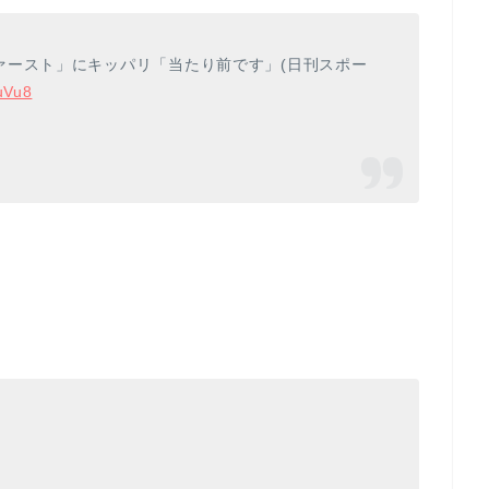
ァースト」にキッパリ「当たり前です」(日刊スポー
uVu8