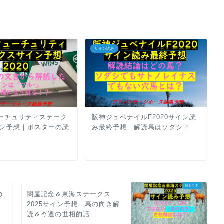
サイン読み
ーチュリティステーク
阪神ジュベナイルF2020サイン読
サイン予想｜ポスターの読
み最終予想｜解読馬はソダシ？
の
関屋記念＆東海ステークス
題
2025サイン予想｜馬の向き解
読＆今週の世相的話...