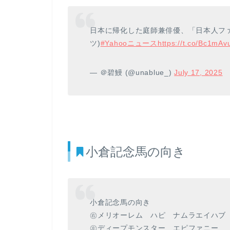
日本に帰化した庭師兼俳優、「日本人フ
ツ)
#Yahooニュース
https://t.co/Bc1mAv
— ＠碧鰻 (@unablue_)
July 17, 2025
小倉記念馬の向き
小倉記念馬の向き
㊨メリオーレム ハピ ナムラエイハブ
㊧ディープモンスター エピファニー