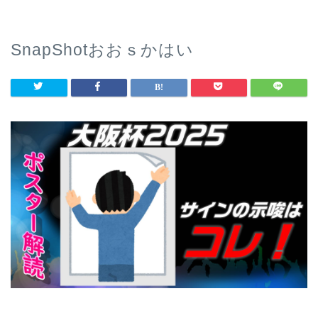
SnapShotおおｓかはい