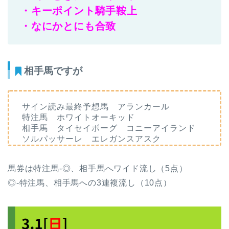
・キーポイント騎手鞍上
・なにかとにも合致
相手馬ですが
サイン読み最終予想馬 アランカール
特注馬 ホワイトオーキッド
相手馬 タイセイボーグ コニーアイランド
ソルパッサーレ エレガンスアスク
馬券は特注馬-◎、相手馬へワイド流し（5点）
◎-特注馬、相手馬への3連複流し（10点）