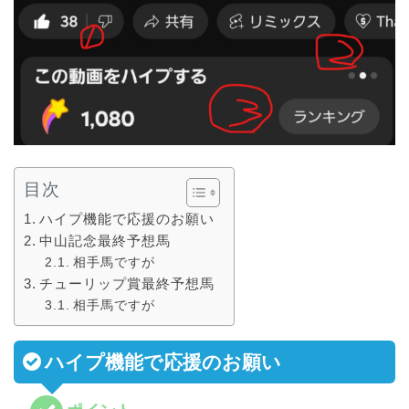
目次
ハイプ機能で応援のお願い
中山記念最終予想馬
相手馬ですが
チューリップ賞最終予想馬
相手馬ですが
ハイプ機能で応援のお願い