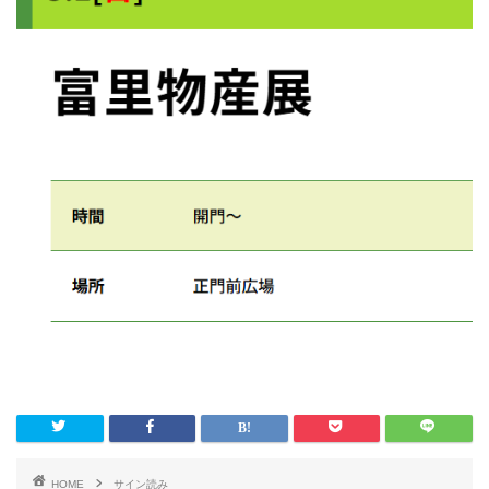
HOME
サイン読み