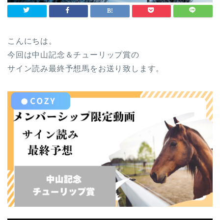
こんにちは。
今回は中山記念＆チューリップ賞の
サイン読み最終予想馬をお送り致します。