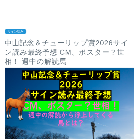
サイン読み
中山記念＆チューリップ賞2026サイ
ン読み最終予想 CM、ポスター？世
相！ 週中の解読馬