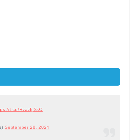
tps://t.co/RvazljlSsO
s)
September 28, 2024