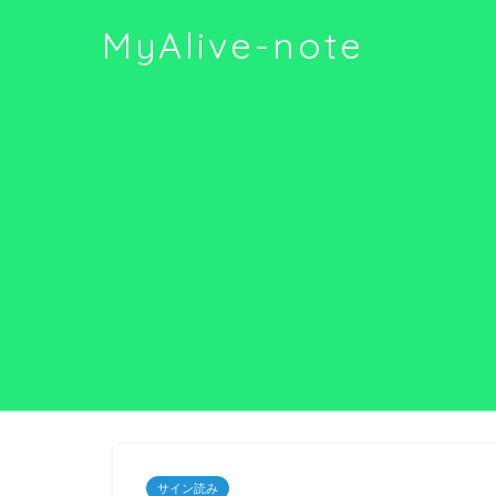
MyAlive-note
サイン読み