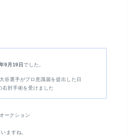
4年9月19日
でした。
大谷選手がプロ意識届を提出した日
の右肘手術を受けました
がオークション
ていますね。